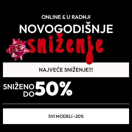
ONLINE & U RADNJI
NOVOGODIŠNJE
sniženje
NAJVEĆE SNIŽENJE!!!
50%
SNIŽENO
DO
SVI MODELI -20%