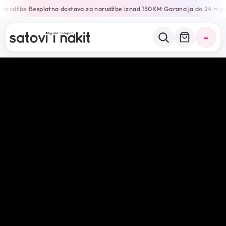
rudžbe
Besplatna dostava za narudžbe iznad 150KM
Garancija do 24 mjesec
•
•