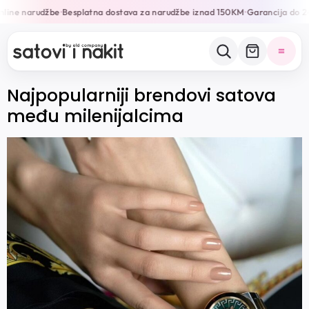
line narudžbe
Besplatna dostava za narudžbe iznad 150KM
Garancija do 24
•
•
Najpopularniji brendovi satova
među milenijalcima