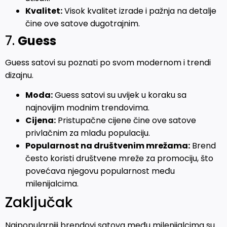
Kvalitet:
Visok kvalitet izrade i pažnja na detalje
čine ove satove dugotrajnim.
7.
Guess
Guess satovi su poznati po svom modernom i trendi
dizajnu.
Moda:
Guess satovi su uvijek u koraku sa
najnovijim modnim trendovima.
Cijena:
Pristupačne cijene čine ove satove
privlačnim za mlađu populaciju.
Popularnost na društvenim mrežama:
Brend
često koristi društvene mreže za promociju, što
povećava njegovu popularnost među
milenijalcima.
Zaključak
Najpopularniji brendovi satova među milenijalcima su