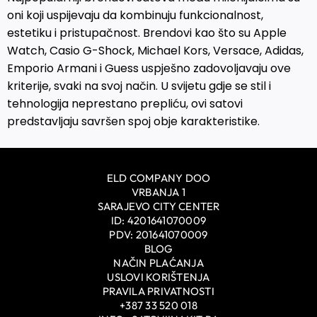
oni koji uspijevaju da kombinuju funkcionalnost,
estetiku i pristupačnost. Brendovi kao što su Apple
Watch, Casio G-Shock, Michael Kors, Versace, Adidas,
Emporio Armani i Guess uspješno zadovoljavaju ove
kriterije, svaki na svoj način. U svijetu gdje se stil i
tehnologija neprestano prepliću, ovi satovi
predstavljaju savršen spoj obje karakteristike.
ELD COMPANY DOO
VRBANJA 1
SARAJEVO CITY CENTER
ID: 4201641070009
PDV: 201641070009
BLOG
NAČIN PLAĆANJA
USLOVI KORIŠTENJA
PRAVILA PRIVATNOSTI
+387 33 520 018