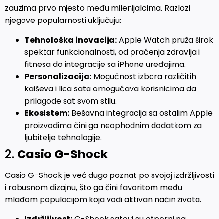
zauzima prvo mjesto među milenijalcima. Razlozi
njegove popularnosti uključuju:
Tehnološka inovacija:
Apple Watch pruža širok
spektar funkcionalnosti, od praćenja zdravlja i
fitnesa do integracije sa iPhone uređajima.
Personalizacija:
Mogućnost izbora različitih
kaiševa i lica sata omogućava korisnicima da
prilagode sat svom stilu.
Ekosistem:
Bešavna integracija sa ostalim Apple
proizvodima čini ga neophodnim dodatkom za
ljubitelje tehnologije.
2.
Casio G-Shock
Casio G-Shock je već dugo poznat po svojoj izdržljivosti
i robusnom dizajnu, što ga čini favoritom među
mlađom populacijom koja vodi aktivan način života.
Izdržljivost:
G-Shock satovi su otporni na