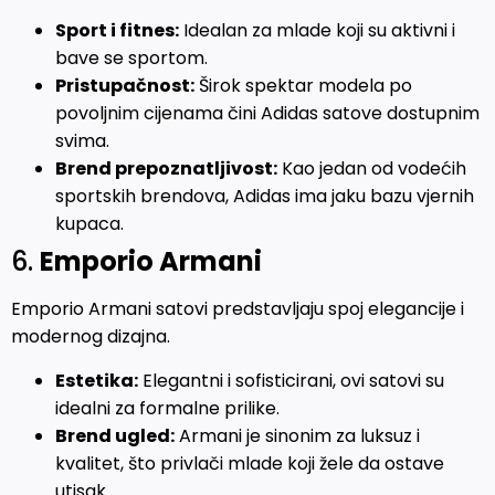
Sport i fitnes:
Idealan za mlade koji su aktivni i
bave se sportom.
Pristupačnost:
Širok spektar modela po
povoljnim cijenama čini Adidas satove dostupnim
svima.
Brend prepoznatljivost:
Kao jedan od vodećih
sportskih brendova, Adidas ima jaku bazu vjernih
kupaca.
6.
Emporio Armani
Emporio Armani satovi predstavljaju spoj elegancije i
modernog dizajna.
Estetika:
Elegantni i sofisticirani, ovi satovi su
idealni za formalne prilike.
Brend ugled:
Armani je sinonim za luksuz i
kvalitet, što privlači mlade koji žele da ostave
utisak.