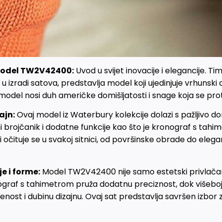
Model TW2V42400:
Uvod u svijet inovacije i elegancije. Ti
 u izradi satova, predstavlja model koji ujedinjuje vrhunski d
model nosi duh američke domišljatosti i snage koja se prot
ajn:
Ovaj model iz Waterbury kolekcije dolazi s pažljivo d
rani brojčanik i dodatne funkcije kao što je kronograf s ta
 očituje se u svakoj sitnici, od površinske obrade do eleg
e i forme:
Model TW2V42400 nije samo estetski privlačan,
ograf s tahimetrom pruža dodatnu preciznost, dok višebo
enost i dubinu dizajnu. Ovaj sat predstavlja savršen izbor z