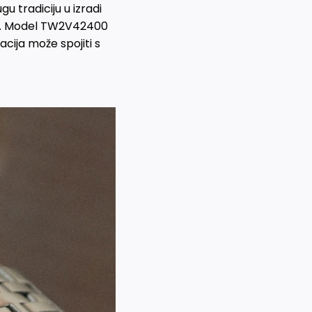
 tradiciju u izradi
lju. Model TW2V42400
cija može spojiti s