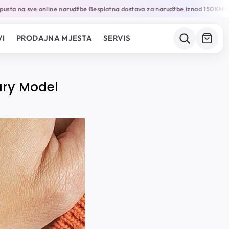
 na sve online narudžbe
Besplatna dostava za narudžbe iznad 150KM
Garan
•
•
I
PRODAJNA MJESTA
SERVIS
ury Model