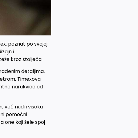
mex, poznat po svojoj
izajn i
eže kroz stoljeća.
orađenim detaljima,
himetrom. Timexova
antne narukvice od
 već nudi i visoku
jni pomoćni
a one koji žele spoj