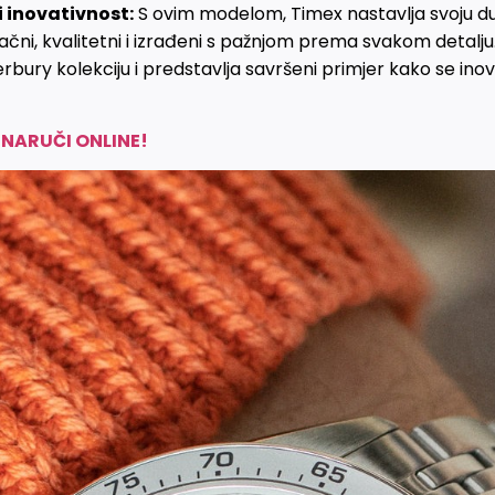
i inovativnost:
S ovim modelom, Timex nastavlja svoju dugu
upačni, kvalitetni i izrađeni s pažnjom prema svakom deta
rbury kolekciju i predstavlja savršeni primjer kako se inova
NARUČI ONLINE!