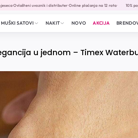
ca
Ovlašteni uvoznik i distributer
Online plaćanja na 12 rata
10% popusta
•
•
•
MUŠKI SATOVI
NAKIT
NOVO
AKCIJA
BRENDOV
elegancija u jednom – Timex Waterb