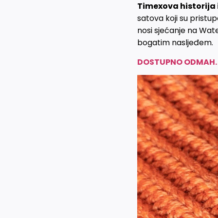
Timexova historija 
satova koji su prist
nosi sjećanje na Wate
bogatim nasljeđem.
DOSTUPNO ODMAH. 