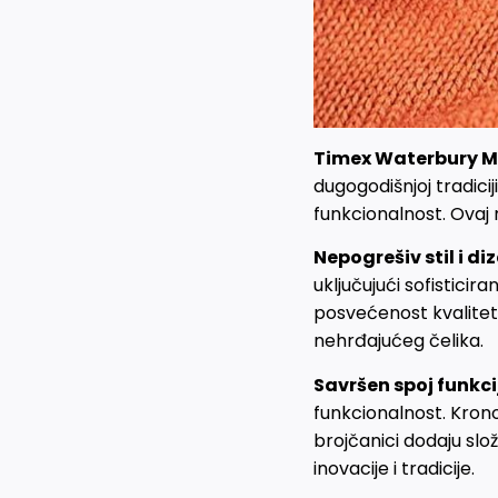
Timex Waterbury 
dugogodišnjoj tradiciji
funkcionalnost. Ovaj 
Nepogrešiv stil i diz
uključujući sofistici
posvećenost kvaliteti
nehrđajućeg čelika.
Savršen spoj funkcij
funkcionalnost. Kron
brojčanici dodaju slož
inovacije i tradicije.